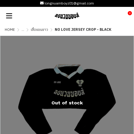
longnuamboyz01@gmail.com
0
HOME
...
เสื้อแขนยาว
NO LOVE JERSEY CROP - BLACK
Out of stock