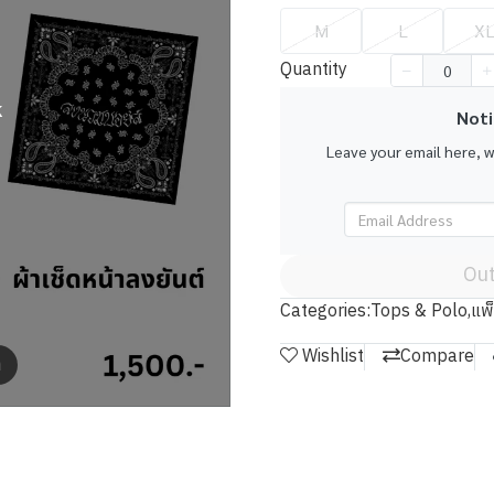
M
L
X
Quantity
k
Noti
Leave your email here, 
Out
Categories:
Tops & Polo
,
แพ
Wishlist
Compare
m