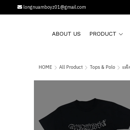
longnuamboyz01@gmail.com
ABOUT US
PRODUCT
HOME
All Product
Tops & Polo
แพ็