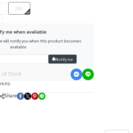
L
2XL
fy me when available
we will notify you when this product becomes
available
Notify me
 of Stock
็คเกจ
Share