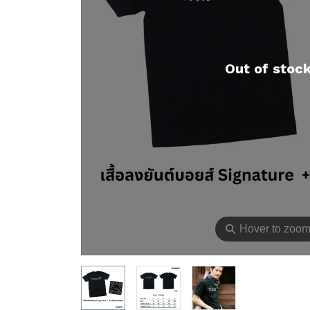
Out of stoc
⚲
Hover to zoo