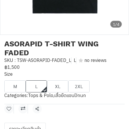
1/4
ASORAPID T-SHIRT WING
FADED
SKU : TSW-ASORAPID-FADED_L
L
no reviews
฿1,500
Size
M
L
XL
2XL
Categories:
Tops & Polo
,
เสื้อยืดแขนปีกนก
Share