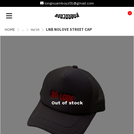
longnuamboyz01@gmail.com
0
HOME
...
หมวก
LNB NOLOVE STREET CAP
Out of stock