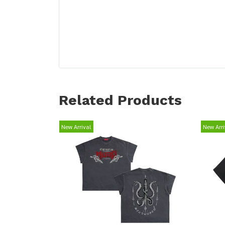
Related Products
New Arrival
New Arri