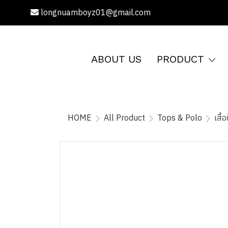
longnuamboyz01@gmail.com
ABOUT US
PRODUCT
HOME
All Product
Tops & Polo
เสื้