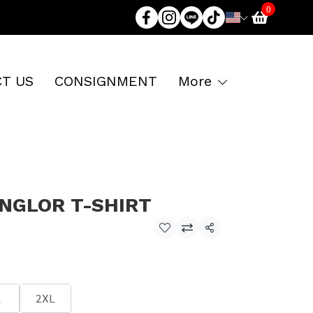
0
T US
CONSIGNMENT
More
NGLOR T-SHIRT
Share
L
2XL