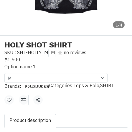
1/4
HOLY SHOT SHIRT
SKU : SHT-HOLLY_M
M
no reviews
฿1,500
Option name 1
M
Categories:
Tops & Polo
,
SHIRT
Brands:
ลงนวมบอยส์
Share
Product description