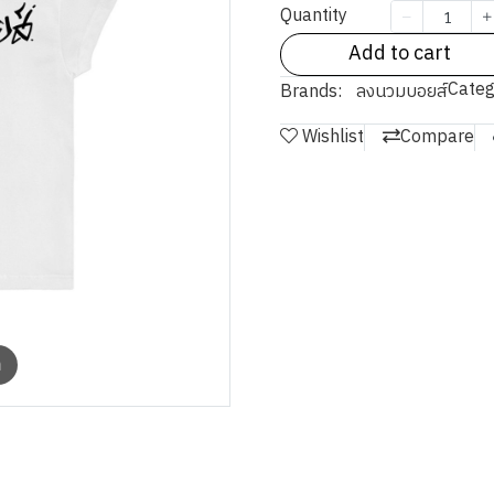
Quantity
Add to cart
Categ
Brands:
ลงนวมบอยส์
Wishlist
Compare
m