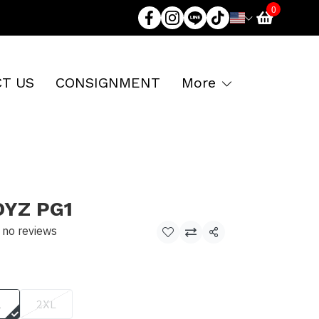
0
T US
CONSIGNMENT
More
YZ PG1
no reviews
Share
L
2XL