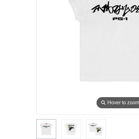
⚲
Hover to zoo