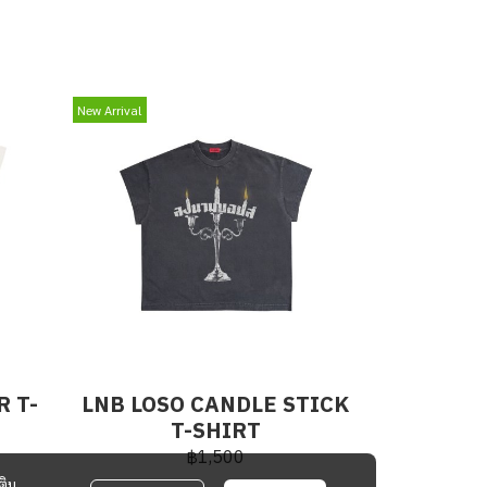
New Arrival
R T-
LNB LOSO CANDLE STICK
T-SHIRT
฿1,500
ติม