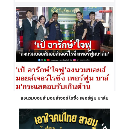
ลงนวมบอยส์ มอยส์เจอร์ไรซิ่ง เพอร์ฟูม บาล์ม