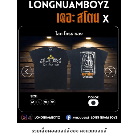
รวมเสื้อคอลแลปส์ของ ลงนวมบอยส์