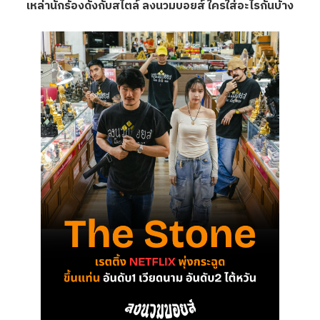
เหล่านักร้องดังกับสไตล์ ลงนวมบอยส์ ใครใส่อะไรกันบ้าง