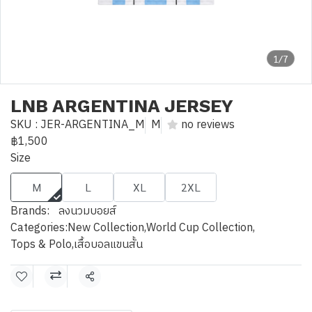
1/7
LNB ARGENTINA JERSEY
SKU : JER-ARGENTINA_M
M
no reviews
฿1,500
Size
M
L
XL
2XL
Brands:
ลงนวมบอยส์
Categories:
New Collection
,
World Cup Collection
,
Tops & Polo
,
เสื้อบอลแขนสั้น
Share