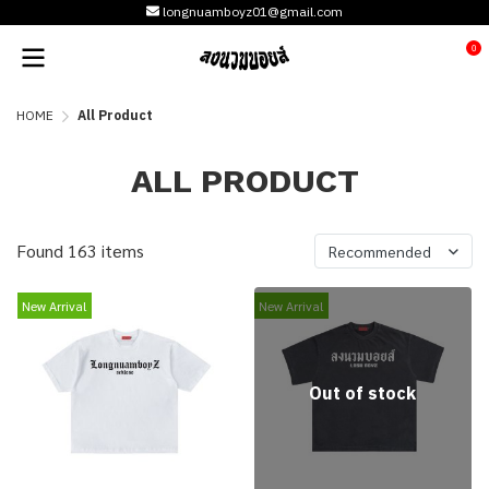
longnuamboyz01@gmail.com
0
HOME
All Product
ALL PRODUCT
Found 163 items
Recommended
New Arrival
New Arrival
Out of stock