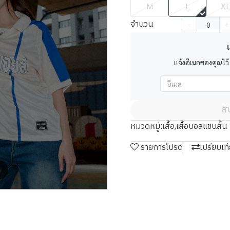
M
L
X
จำนวน
เ
แจ้งอีเมลของคุณไว้
ส
หมวดหมู่:
เสื้อ
,
เสื้อบอลแขนสั้น
รายการโปรด
เปรียบเท
m