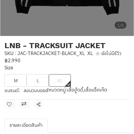
1/5
LNB - TRACKSUIT JACKET
SKU : JAC-TRACKJACKET-BLACK_XL
XL
ยังไม่มีรีวิว
฿2,990
Size
M
L
XL
หมวดหมู่:
เสื้อฮู้ดดี้
,
เสื้อแจ็คเก๊ต
แบรนด์:
ลงนวมบอยส์
แชร์
รายละเอียดสินค้า