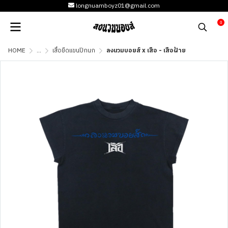
longnuamboyz01@gmail.com
0
HOME
...
เสื้อยืดแขนปีกนก
ลงนวมบอยส์ x เสือ - เสือฝ้าย