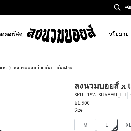
ิดต่อพัสดุ
นโยบาย
ีกนก
ลงนวมบอยส์ x เสือ - เสือฝ้าย
ลงนวมบอยส์ x เส
SKU : TSW-SUAEFAI_L
L
฿1,500
Size
M
L
X