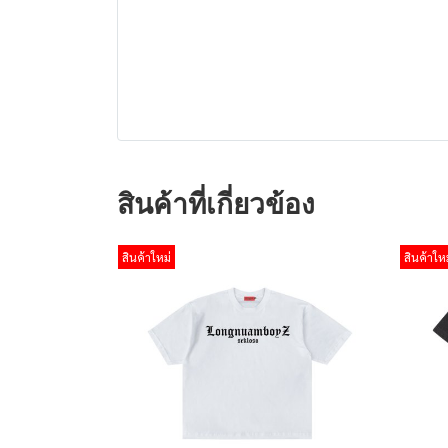
สินค้าที่เกี่ยวข้อง
สินค้าใหม่
สินค้าใหม