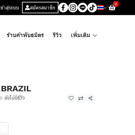
0
เข้าสู่ระบบ
สมัครสมาชิก
ร้านค้าพันธมิตร
รีวิว
เพิ่มเติม
 BRAZIL
ยังไม่มีรีวิว
แชร์
L