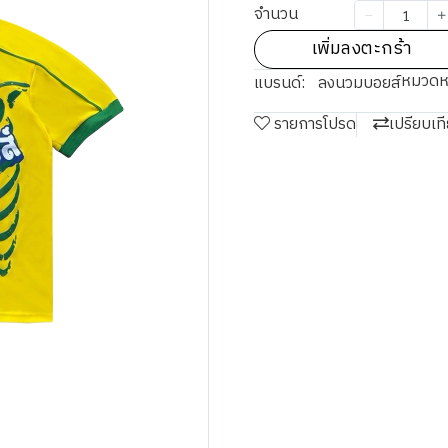
จำนวน
เพิ่มลงตะกร้า
หมวดหม
แบรนด์:
ลงนวมบอยส์
รายการโปรด
เปรียบเท