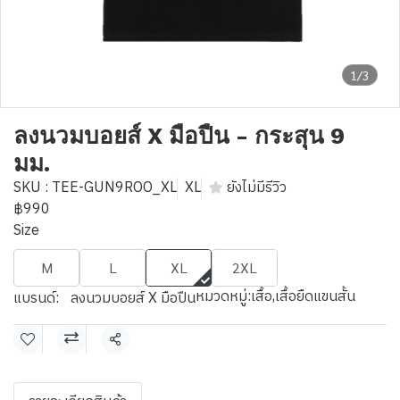
1/3
ลงนวมบอยส์ X มือปืน - กระสุน 9
มม.
SKU : TEE-GUN9ROO_XL
XL
ยังไม่มีรีวิว
฿990
Size
M
L
XL
2XL
หมวดหมู่:
เสื้อ
,
เสื้อยืดแขนสั้น
แบรนด์:
ลงนวมบอยส์ X มือปืน
แชร์