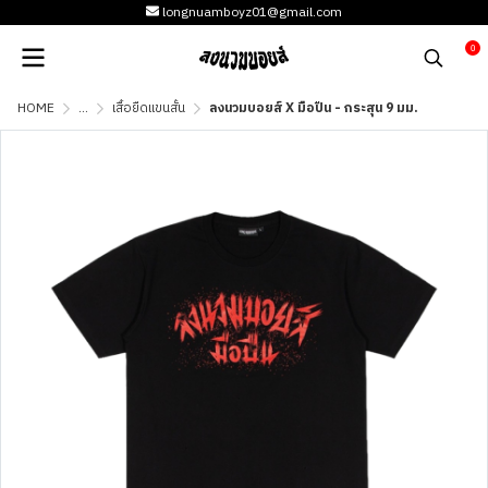
longnuamboyz01@gmail.com
0
HOME
...
เสื้อยืดแขนสั้น
ลงนวมบอยส์ X มือปืน - กระสุน 9 มม.