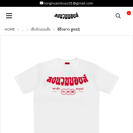
longnuamboyz01@gmail.com
0
HOME
...
เสื้อยืดแขนสั้น
ซีอิ๊วขาว สูตร1