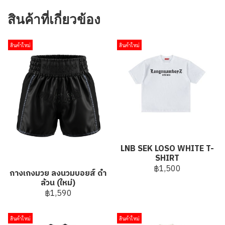
สินค้าที่เกี่ยวข้อง
สินค้าใหม่
สินค้าใหม่
LNB SEK LOSO WHITE T-
SHIRT
฿1,500
กางเกงมวย ลงนวมบอยส์ ดำ
ล้วน (ใหม่)
฿1,590
สินค้าใหม่
สินค้าใหม่