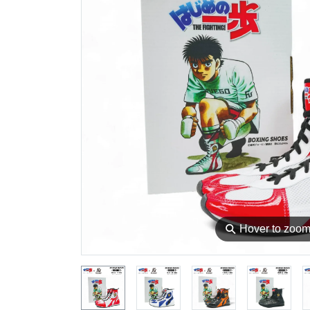
⚲
Hover to zoo