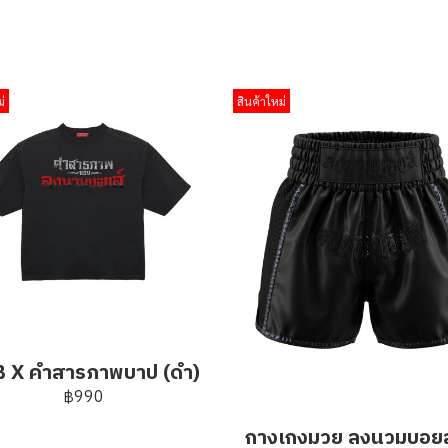
่
สินค้าใหม่
 X คำสารภาพบาป (ดำ)
฿990
กางเกงมวย ลงนวมบอยส