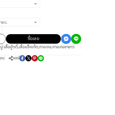
าง) L
ซื้อเลย
ู่:
เสื้อฮู้ดดี้
,
เสื้อแจ็คเก๊ต
,
กางเกง
,
กางเกงขายาว
ียบ
แชร์