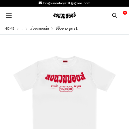
longnuamboyz01@gmail.com
0
HOME
...
เสื้อยืดแขนสั้น
ซีอิ๊วขาว สูตร1